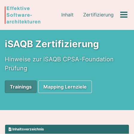
Skip
Skip
Skip
to
to
to
Inhalt
Zertifizierung
Tog
primary
content
footer
Men
navigation
iSAQB Zertifizierung
Hinweise zur iSAQB CPSA-Foundation
Prüfung
Trainings
Mapping Lernziele
Inhaltsverzeichnis