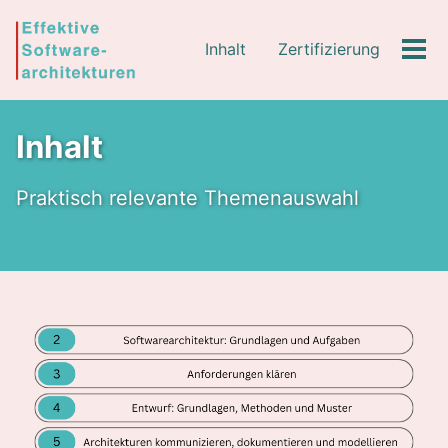
Skip
Skip
Skip
to
to
to
Inhalt
Zertifizierung
Tog
primary
content
footer
Men
navigation
Inhalt
Praktisch relevante Themenauswahl