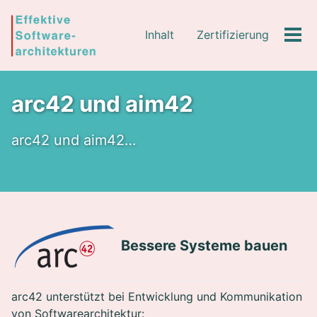
Skip
Skip
Skip
to
to
to
Inhalt
Zertifizierung
Tog
primary
content
footer
Men
navigation
arc42 und aim42
arc42 und aim42…
Bessere Systeme bauen
arc42 unterstützt bei Entwicklung und Kommunikation
von Softwarearchitektur: